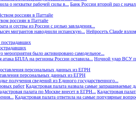
ила о нехватке рабочей силы в...
Банк России второй раз с начала
твом россиян в Паттайе
та и сестры из России с целью завладения...
тысяч мигрантов наводнили испанскую...
Нейросеть Claude взлом
пострадавших
го мероприятия было активировано самодельное...
 атака БПЛА на регионы России оставила...
Ночной удар ВСУ по
ставления персональных данных из ЕГРН
дке получения сведений из Единого государственного...
ровых работ
Кадастровая палата назвала самые запрашиваемые д
адастровая палата по Москве внесет в ЕГРН...
Кадастровая палат
ния...
Кадастровая палата ответила на самые популярные вопр