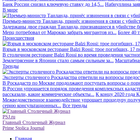
Банк России снизил ключевую ставку до 14,5...
Набиуллина заяв
В мире
Премьер-министр Таиланда, принёс извинения в связи с убийс
Задержаны двое граждан Таиланда, признавшиеся в убийстве бра
Мерц потребовал от Марокко забрать мигрантов из...
Более 40 
Происшествия
Взрыв в московском ресторане Balzi Rossi: трое погибших, 17 
В столичном ресторане Balzi Rossi во время проведения частно
Землетрясение в Японии стало самым сильным за...
Масштабная
Тренды
Эксперты столичного Роскадастра ответили на вопросы предо
В Роскадастр по Москве продолжают поступать вопросы о поря
В России упрощается порядок проведения комплексных кадаст
рассказали, какие коммерческие объекты...
К концу 2020 года К
Межведомственное взаимодействие упрощает процедуру получе
серию консультационных...
Все тренды
PSJ.ru
Главный Столичный Журнал
Prime Stolica Journal
Главная