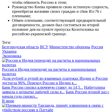
чтобы обвинить Россию в этом;
Руководство Киева проявило свою истинную сущность,
пренебрегая жизнями своих граждан и сбив Ил-76 с
пленными;
Обмен пленными, соответствующий предварительной
договоренности, должен был состояться во второй
половине дня на пункте пропуска Колотиловка на
российско-украинской границе.
Теги:
Белгородская область
ВСУ
Министерство обороны
Россия
Украина
Экономика
Россия и Индия переходят на расчеты в национальных
валютах
Доля рублей и рупий во взаимных платежах Индии и России
достигла 96%. Переход России и Индии к...
Банк России снизил ключевую ставку до 14,5...
Набиуллина
заявила о нехватке рабочей силы в...
Банк России второй раз с
начала года снизил...
В мире