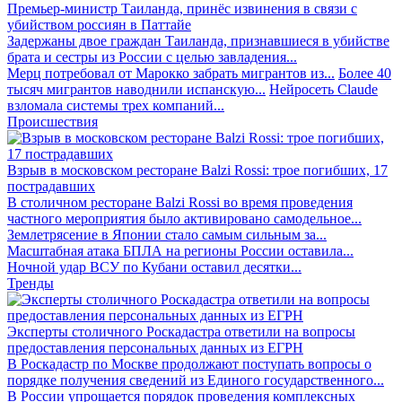
Премьер-министр Таиланда, принёс извинения в связи с
убийством россиян в Паттайе
Задержаны двое граждан Таиланда, признавшиеся в убийстве
брата и сестры из России с целью завладения...
Мерц потребовал от Марокко забрать мигрантов из...
Более 40
тысяч мигрантов наводнили испанскую...
Нейросеть Claude
взломала системы трех компаний...
Происшествия
Взрыв в московском ресторане Balzi Rossi: трое погибших, 17
пострадавших
В столичном ресторане Balzi Rossi во время проведения
частного мероприятия было активировано самодельное...
Землетрясение в Японии стало самым сильным за...
Масштабная атака БПЛА на регионы России оставила...
Ночной удар ВСУ по Кубани оставил десятки...
Тренды
Эксперты столичного Роскадастра ответили на вопросы
предоставления персональных данных из ЕГРН
В Роскадастр по Москве продолжают поступать вопросы о
порядке получения сведений из Единого государственного...
В России упрощается порядок проведения комплексных