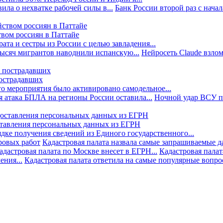
ила о нехватке рабочей силы в...
Банк России второй раз с начала
твом россиян в Паттайе
та и сестры из России с целью завладения...
тысяч мигрантов наводнили испанскую...
Нейросеть Claude взлом
пострадавших
го мероприятия было активировано самодельное...
 атака БПЛА на регионы России оставила...
Ночной удар ВСУ по
ставления персональных данных из ЕГРН
дке получения сведений из Единого государственного...
ровых работ
Кадастровая палата назвала самые запрашиваемые д
адастровая палата по Москве внесет в ЕГРН...
Кадастровая палат
ния...
Кадастровая палата ответила на самые популярные вопр