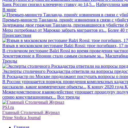
Банк России снизил ключевую ставку до 14,5...
Набиуллина заяв
В мире
Премьер-министр Таиланда, принёс извинения в связи с убийс
Задержаны двое граждан Таиланда, признавшиеся в убийстве бра
Мерц потребовал от Марокко забрать мигрантов из...
Более 40 
Происшествия
Взрыв в московском ресторане Balzi Rossi: трое погибших, 17 
В столичном ресторане Balzi Rossi во время проведения частно
Землетрясение в Японии стало самым сильным за...
Масштабная
Тренды
Эксперты столичного Роскадастра ответили на вопросы предо
В Роскадастр по Москве продолжают поступать вопросы о поря
В России упрощается порядок проведения комплексных кадаст
рассказали, какие коммерческие объекты...
К концу 2020 года К
Межведомственное взаимодействие упрощает процедуру получе
серию консультационных...
Все тренды
PSJ.ru
Главный Столичный Журнал
Prime Stolica Journal
Главная