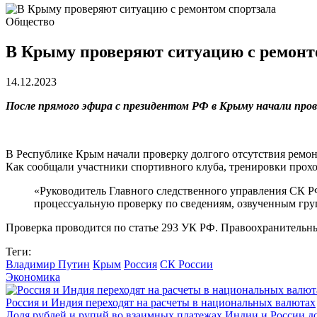
Общество
В Крыму проверяют ситуацию с ремонт
14.12.2023
После прямого эфира с президентом РФ в Крыму начали пров
В Республике Крым начали проверку долгого отсутствия ремон
Как сообщали участники спортивного клуба, тренировки проход
«Руководитель Главного следственного управления СК Р
процессуальную проверку по сведениям, озвученным гру
Проверка проводится по статье 293 УК РФ. Правоохранительны
Теги:
Владимир Путин
Крым
Россия
СК России
Экономика
Россия и Индия переходят на расчеты в национальных валютах
Доля рублей и рупий во взаимных платежах Индии и России до