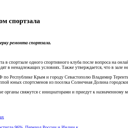
ом спортзала
ерку ремонта спортзала.
та в спортзале одного спортивного клуба после вопроса на онл
ят в ненадлежащих условиях. Также утверждается, что в зале не
Ф по Республике Крым и городу Севастополю Владимир Теренть
ппой юных спортсменов из поселка Солнечная Долина городског
е органы свяжутся с инициаторами и приедут к назначенному м
стигла 96%. Переход России и Индии к...