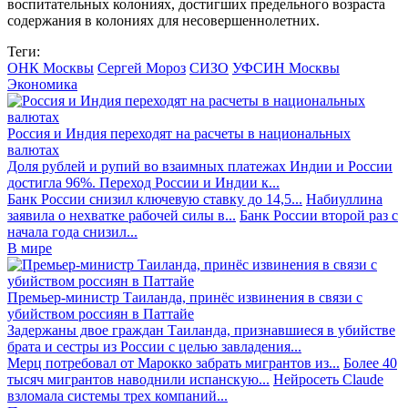
воспитательных колониях, достигших предельного возраста
содержания в колониях для несовершеннолетних.
Теги:
ОНК Москвы
Сергей Мороз
СИЗО
УФСИН Москвы
Экономика
Россия и Индия переходят на расчеты в национальных
валютах
Доля рублей и рупий во взаимных платежах Индии и России
достигла 96%. Переход России и Индии к...
Банк России снизил ключевую ставку до 14,5...
Набиуллина
заявила о нехватке рабочей силы в...
Банк России второй раз с
начала года снизил...
В мире
Премьер-министр Таиланда, принёс извинения в связи с
убийством россиян в Паттайе
Задержаны двое граждан Таиланда, признавшиеся в убийстве
брата и сестры из России с целью завладения...
Мерц потребовал от Марокко забрать мигрантов из...
Более 40
тысяч мигрантов наводнили испанскую...
Нейросеть Claude
взломала системы трех компаний...