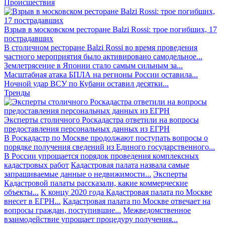
Происшествия
Взрыв в московском ресторане Balzi Rossi: трое погибших, 17
пострадавших
В столичном ресторане Balzi Rossi во время проведения
частного мероприятия было активировано самодельное...
Землетрясение в Японии стало самым сильным за...
Масштабная атака БПЛА на регионы России оставила...
Ночной удар ВСУ по Кубани оставил десятки...
Тренды
Эксперты столичного Роскадастра ответили на вопросы
предоставления персональных данных из ЕГРН
В Роскадастр по Москве продолжают поступать вопросы о
порядке получения сведений из Единого государственного...
В России упрощается порядок проведения комплексных
кадастровых работ
Кадастровая палата назвала самые
запрашиваемые данные о недвижимости...
Эксперты
Кадастровой палаты рассказали, какие коммерческие
объекты...
К концу 2020 года Кадастровая палата по Москве
внесет в ЕГРН...
Кадастровая палата по Москве отвечает на
вопросы граждан, поступившие...
Межведомственное
взаимодействие упрощает процедуру получения...