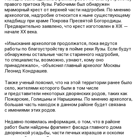
правого притока Яузы. Рабочими был обнаружен
мраморный крест от верхней части надгробия. По мнению
археологов, надгробие относится к ныне существующему
кладбищу при храме Покрова Пресвятой Богородицы.
Предварительно заявлено, что крест изготовлен в XIX —
начале ХХ века.
«Изыскания археологов продолжатся, пока ведутся
работы по благоустройству в пойме реки Яузы. Если будут
обнаружены остальные части старинного надгробия,
то специалисты, возможно, узнают, кому оно
принадлежало», -объяснил главный археолог Москвы
Леонид Кондрашев.
Также ученый пояснил, что на этой территории ранее было
село, жителями которого были в том числе
и представители некоторых дворянских родов, таких как
Пожарские, Голицыны и Нарышкины. По мнению археолога,
большая часть находок в данном районе будет связана
с имениями этих родов.
Недавно появилась информация, о том, что в районе
работ были найдены фрагмент фасада главного дома
дворянской усадьбы, части печных изразцов и осколки