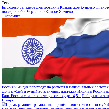
Теги:
Бирюлево Западное
Дмитровский
Крылатское
Кунцево
Лианоз
погоды Фобос
Чертаново Южное
Ясенево
Экономика
Россия и Индия переходят на расчеты в национальных валютах
Доля рублей и рупий во взаимных платежах Индии и России до
Банк России снизил ключевую ставку до 14,5...
Набиуллина заяв
В мире
Премьер-министр Таиланда, принёс извинения в связи с убийс