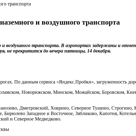
 наземного и воздушного транспорта
о и воздушного транспорта. В аэропортах задержаны и отмен
ря, не прекратится до вечера пятницы, 14 декабря.
рогах. По данным сервиса «Яндекс.Пробки», загруженность доро
коламском, Новорижском, Минском, Можайском, Боровском, Кие
нозово, Дмитровский, Ховрино, Северное Тушино, Строгино, К
, Бирюлево Западное и Восточное, Зябликово, Капотня, Котель
ский и Северное Медведково.
сквы