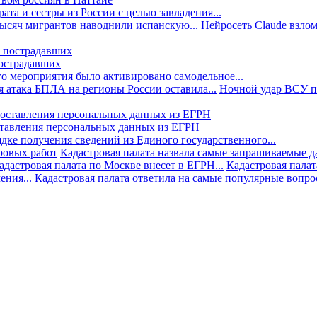
та и сестры из России с целью завладения...
тысяч мигрантов наводнили испанскую...
Нейросеть Claude взлом
пострадавших
го мероприятия было активировано самодельное...
 атака БПЛА на регионы России оставила...
Ночной удар ВСУ по
ставления персональных данных из ЕГРН
дке получения сведений из Единого государственного...
ровых работ
Кадастровая палата назвала самые запрашиваемые д
адастровая палата по Москве внесет в ЕГРН...
Кадастровая палат
ния...
Кадастровая палата ответила на самые популярные вопр