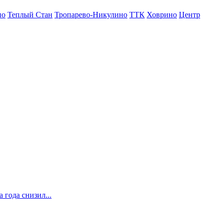
но
Теплый Стан
Тропарево-Никулино
ТТК
Ховрино
Центр
 года снизил...