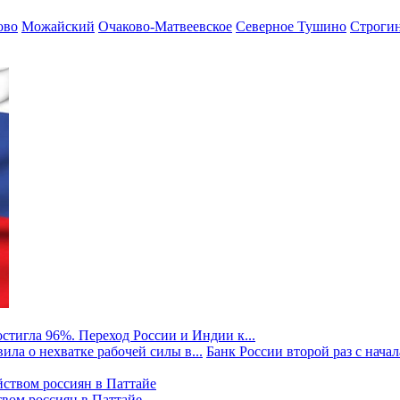
ово
Можайский
Очаково-Матвеевское
Северное Тушино
Строги
стигла 96%. Переход России и Индии к...
ила о нехватке рабочей силы в...
Банк России второй раз с начала
твом россиян в Паттайе