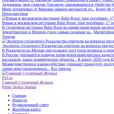
Задержаны двое граждан Таиланда, признавшиеся в убийстве бра
Мерц потребовал от Марокко забрать мигрантов из...
Более 40 
Происшествия
Взрыв в московском ресторане Balzi Rossi: трое погибших, 17 
В столичном ресторане Balzi Rossi во время проведения частно
Землетрясение в Японии стало самым сильным за...
Масштабная
Тренды
Эксперты столичного Роскадастра ответили на вопросы предо
В Роскадастр по Москве продолжают поступать вопросы о поря
В России упрощается порядок проведения комплексных кадаст
рассказали, какие коммерческие объекты...
К концу 2020 года К
Межведомственное взаимодействие упрощает процедуру получе
серию консультационных...
Все тренды
PSJ.ru
Главный Столичный Журнал
Prime Stolica Journal
Главная
Новости
Редакционный совет
Жалобная книга
Контакты