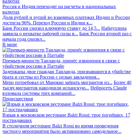
Россия и Индия переходят на расчеты в национальных
валютах
Доля рублей и рупий во взаимных платежах Индии и России
достигла 96%. Переход России и Индии к...
Банк России снизил ключевую ставку до 14,5...
Набиуллина
заявила о нехватке рабочей силы в...
Банк России второй раз с
начала года снизил...
В мире
Премьер-министр Таиланда, принёс извинения в связи с
убийством россиян в Паттайе
Задержаны двое граждан Таиланда, признавшиеся в убийстве
брата и сестры из России с целью завладения...
Мерц потребовал от Марокко забрать мигрантов из...
Более 40
тысяч мигрантов наводнили испанскую...
Нейросеть Claude
взломала системы трех компаний...
Происшествия
Взрыв в московском ресторане Balzi Rossi: трое погибших, 17
пострадавших
В столичном ресторане Balzi Rossi во время проведения
частного мероприятия было активировано самодельное...