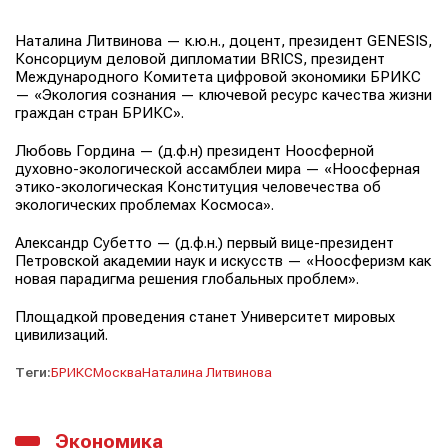
Наталина Литвинова — к.ю.н., доцент, президент GENESIS,
Консорциум деловой дипломатии BRICS, президент
Международного Комитета цифровой экономики БРИКС
— «Экология сознания — ключевой ресурс качества жизни
граждан стран БРИКС».
Любовь Гордина — (д.ф.н) президент Ноосферной
духовно-экологической ассамблеи мира — «Ноосферная
этико-экологическая Конституция человечества об
экологических проблемах Космоса».
Александр Субетто — (д.ф.н.) первый вице-президент
Петровской академии наук и искусств — «Ноосферизм как
новая парадигма решения глобальных проблем».
Площадкой проведения станет Университет мировых
цивилизаций.
Теги:
БРИКС
Москва
Наталина Литвинова
Экономика