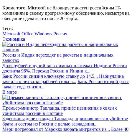
Кроме того, Microsoft не блокирует доступ российским IT-
компаниям к своему программному обеспечению, несмотря на
обещание сделать это после 20 марта.
Теги:
Microsoft
Office
Windows
Россия
Экономика
Россия и Индия переходят на расчеты в национальных
валютах
Доля рублей и рупий во взаимных платежах Индии и России
достигла 96%. Переход России и Индии к...
Банк России снизил ключевую ставку до 14,5...
Набиуллина
заявила о нехватке рабочей силы в...
Банк России второй раз с
начала года снизил...
В мире
Премьер-министр Таиланда, принёс извинения в связи с
убийством россиян в Паттайе
Задержаны двое граждан Таиланда, признавшиеся в убийстве
брата и сестры из России с целью завладения...
Мерц потребовал от Марокко забрать мигрантов из...
Более 40