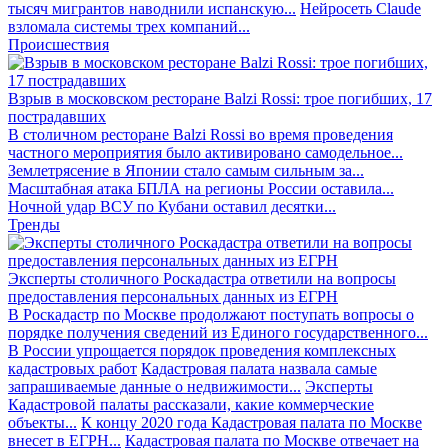
тысяч мигрантов наводнили испанскую...
Нейросеть Claude
взломала системы трех компаний...
Происшествия
Взрыв в московском ресторане Balzi Rossi: трое погибших, 17
пострадавших
В столичном ресторане Balzi Rossi во время проведения
частного мероприятия было активировано самодельное...
Землетрясение в Японии стало самым сильным за...
Масштабная атака БПЛА на регионы России оставила...
Ночной удар ВСУ по Кубани оставил десятки...
Тренды
Эксперты столичного Роскадастра ответили на вопросы
предоставления персональных данных из ЕГРН
В Роскадастр по Москве продолжают поступать вопросы о
порядке получения сведений из Единого государственного...
В России упрощается порядок проведения комплексных
кадастровых работ
Кадастровая палата назвала самые
запрашиваемые данные о недвижимости...
Эксперты
Кадастровой палаты рассказали, какие коммерческие
объекты...
К концу 2020 года Кадастровая палата по Москве
внесет в ЕГРН...
Кадастровая палата по Москве отвечает на