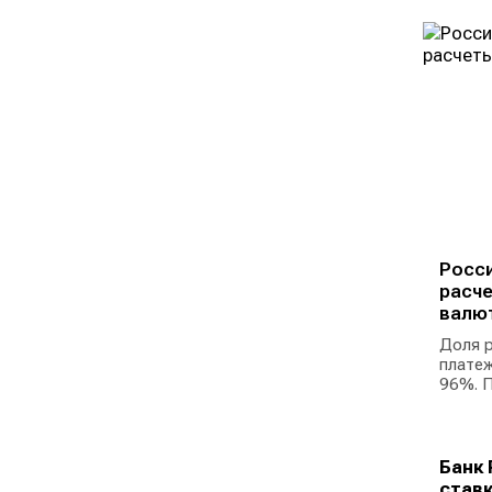
Росси
расче
валю
Доля р
платеж
96%. П
Банк 
ставк