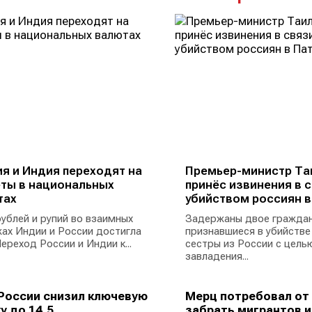
я и Индия переходят на
Премьер-министр Та
ты в национальных
принёс извинения в с
тах
убийством россиян в
ублей и рупий во взаимных
Задержаны двое граждан
ах Индии и России достигла
признавшиеся в убийстве
ереход России и Индии к...
сестры из России с цель
завладения...
России снизил ключевую
Мерц потребовал от
у до 14,5...
забрать мигрантов из