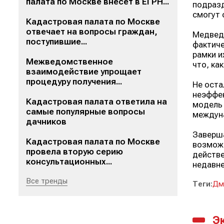
палата по Москве внесет в ЕГРН...
подразд
смогут 
Кадастровая палата по Москве
отвечает на вопросы граждан,
Медведе
поступившие...
фактиче
рамки и
Межведомственное
что, ка
взаимодействие упрощает
процедуру получения...
Не оста
неэффек
Кадастровая палата ответила на
модель 
самые популярные вопросы
междун
дачников
Заверша
Кадастровая палата по Москве
возможн
провела вторую серию
действе
консультационных...
недавн
Все тренды
Теги:
Дм
Э