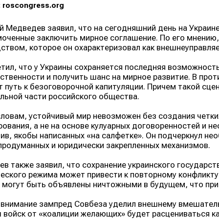
 roscongress.org
 Медведев заявил, что на сегодняшний день на Украин
оченные заключить мирное соглашение. По его мнению
ством, которое он охарактеризовал как внешнеуправляе
тил, что у Украины сохраняется последняя возможность
ственности и получить шанс на мирное развитие. В прот
 путь к безоговорочной капитуляции. Причем такой сцен
льной части российского общества.
словам, устойчивый мир невозможен без создания четк
рования, а не на основе кулуарных договоренностей и 
ив, якобы написанных «на салфетке». Он подчеркнул не
продуманных и юридически закрепленных механизмов.
в также заявил, что сохранение украинского государст
еского режима может привести к повторному конфликту.
 могут быть объявлены ничтожными в будущем, что при
внимание зампред Совбеза уделил внешнему вмешательс
 войск от «коалиции желающих» будет расцениваться ка