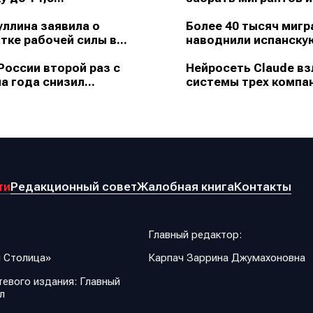
ллина заявила о
Более 40 тысяч мигр
тке рабочей силы в...
наводнили испанскую
России второй раз с
Нейросеть Claude в
а года снизил...
системы трех компан
ти
Редакционный совет
Жалобная книга
Контакты
Главный редактор:
 Столица»
Карпач Заррина Джумахоновна
евого издания: Главный
л