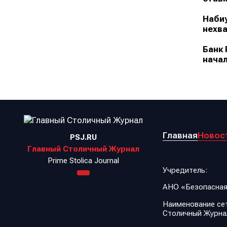
Набиу
нехва
Банк 
начал
Главная
Новос
PSJ.RU
Главный Столичный Журнал
Prime Stolica Journal
Учредитель:
АНО «Безопасная
Наименование сет
Столичный Журна