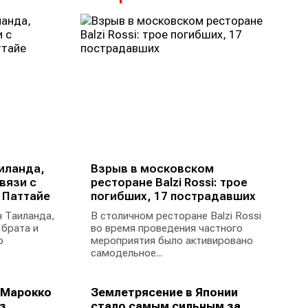
иланда,
Взрыв в московском
вязи с
ресторане Balzi Rossi: трое
 Паттайе
погибших, 17 пострадавших
 Таиланда,
В столичном ресторане Balzi Rossi
 брата и
во время проведения частного
ю
мероприятия было активировано
самодельное...
 Марокко
Землетрясение в Японии
...
стало самым сильным за...