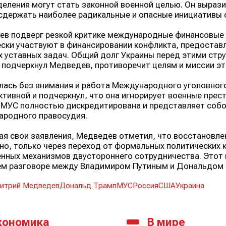
еления могут стать законной военной целью. Он выраз
сдержать наиболее радикальные и опасные инициативы с
в подверг резкой критике международные финансовые и
ски участвуют в финансировании конфликта, предоставля
х уставных задач. Общий долг Украины перед этими стр
к подчеркнул Медведев, противоречит целям и миссии эт
лась без внимания и работа Международного уголовного
тивной и подчеркнул, что она игнорирует военные прес
МУС полностью дискредитирована и представляет собой 
ародного правосудия.
я свои заявления, Медведев отметил, что восстановле
о, только через переход от формальных политических 
нных механизмов двустороннего сотрудничества. Этот в
ем разговоре между Владимиром Путиным и Дональдом
итрий Медведев
Дональд Трамп
МУС
Россия
США
Украина
кономика
В мире