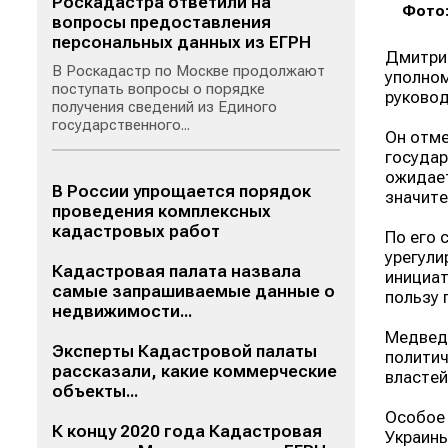
Роскадастра ответили на
Фото:
вопросы предоставления
персональных данных из ЕГРН
Дмитрий
В Роскадастр по Москве продолжают
уполном
поступать вопросы о порядке
руковод
получения сведений из Единого
государственного...
Он отме
государ
ожидает
В России упрощается порядок
значите
проведения комплексных
кадастровых работ
По его 
урегули
Кадастровая палата назвала
инициат
самые запрашиваемые данные о
пользу 
недвижимости...
Медведе
Эксперты Кадастровой палаты
политич
рассказали, какие коммерческие
властей
объекты...
Особое 
К концу 2020 года Кадастровая
Украины