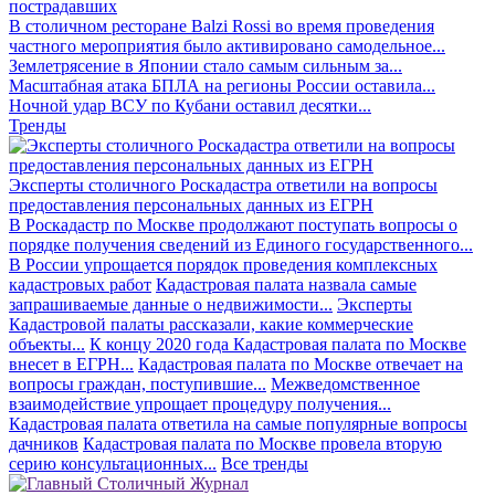
пострадавших
В столичном ресторане Balzi Rossi во время проведения
частного мероприятия было активировано самодельное...
Землетрясение в Японии стало самым сильным за...
Масштабная атака БПЛА на регионы России оставила...
Ночной удар ВСУ по Кубани оставил десятки...
Тренды
Эксперты столичного Роскадастра ответили на вопросы
предоставления персональных данных из ЕГРН
В Роскадастр по Москве продолжают поступать вопросы о
порядке получения сведений из Единого государственного...
В России упрощается порядок проведения комплексных
кадастровых работ
Кадастровая палата назвала самые
запрашиваемые данные о недвижимости...
Эксперты
Кадастровой палаты рассказали, какие коммерческие
объекты...
К концу 2020 года Кадастровая палата по Москве
внесет в ЕГРН...
Кадастровая палата по Москве отвечает на
вопросы граждан, поступившие...
Межведомственное
взаимодействие упрощает процедуру получения...
Кадастровая палата ответила на самые популярные вопросы
дачников
Кадастровая палата по Москве провела вторую
серию консультационных...
Все тренды