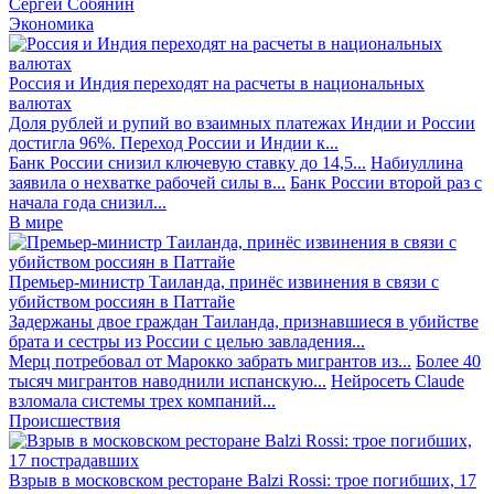
Сергей Собянин
Экономика
Россия и Индия переходят на расчеты в национальных
валютах
Доля рублей и рупий во взаимных платежах Индии и России
достигла 96%. Переход России и Индии к...
Банк России снизил ключевую ставку до 14,5...
Набиуллина
заявила о нехватке рабочей силы в...
Банк России второй раз с
начала года снизил...
В мире
Премьер-министр Таиланда, принёс извинения в связи с
убийством россиян в Паттайе
Задержаны двое граждан Таиланда, признавшиеся в убийстве
брата и сестры из России с целью завладения...
Мерц потребовал от Марокко забрать мигрантов из...
Более 40
тысяч мигрантов наводнили испанскую...
Нейросеть Claude
взломала системы трех компаний...
Происшествия
Взрыв в московском ресторане Balzi Rossi: трое погибших, 17