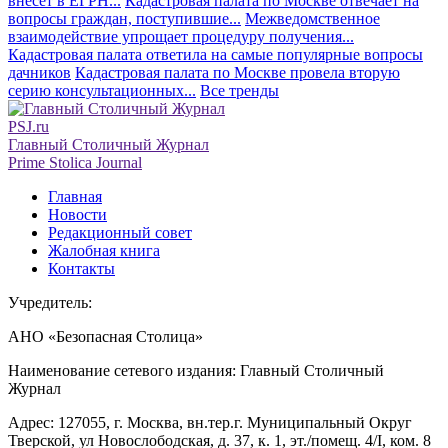
внесет в ЕГРН...
Кадастровая палата по Москве отвечает на
вопросы граждан, поступившие...
Межведомственное
взаимодействие упрощает процедуру получения...
Кадастровая палата ответила на самые популярные вопросы
дачников
Кадастровая палата по Москве провела вторую
серию консультационных...
Все тренды
PSJ.ru
Главный Столичный Журнал
Prime Stolica Journal
Главная
Новости
Редакционный совет
Жалобная книга
Контакты
Учредитель:
АНО «Безопасная Столица»
Наименование сетевого издания: Главный Столичный
Журнал
Адрес: 127055, г. Москва, вн.тер.г. Муниципальный Округ
Тверской, ул Новослободская, д. 37, к. 1, эт./помещ. 4/I, ком. 8