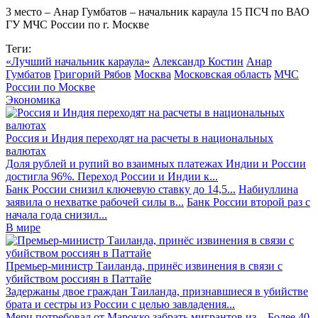
3 место – Анар Гумбатов – начальник караула 15 ПСЧ по ВАО
ГУ МЧС России по г. Москве
Теги:
«Лучший начальник караула»
Александр Костин
Анар
Гумбатов
Григорий Рябов
Москва
Московская область
МЧС
России по Москве
Экономика
Россия и Индия переходят на расчеты в национальных
валютах
Доля рублей и рупий во взаимных платежах Индии и России
достигла 96%. Переход России и Индии к...
Банк России снизил ключевую ставку до 14,5...
Набиуллина
заявила о нехватке рабочей силы в...
Банк России второй раз с
начала года снизил...
В мире
Премьер-министр Таиланда, принёс извинения в связи с
убийством россиян в Паттайе
Задержаны двое граждан Таиланда, признавшиеся в убийстве
брата и сестры из России с целью завладения...
Мерц потребовал от Марокко забрать мигрантов из...
Более 40