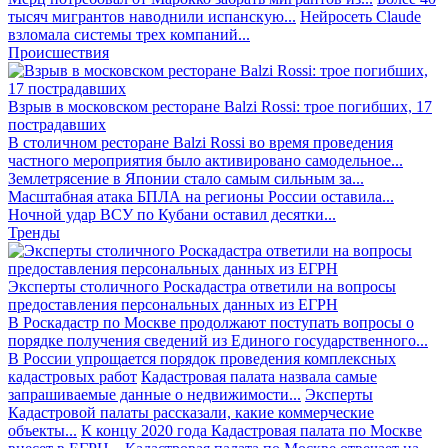
тысяч мигрантов наводнили испанскую...
Нейросеть Claude
взломала системы трех компаний...
Происшествия
Взрыв в московском ресторане Balzi Rossi: трое погибших, 17
пострадавших
В столичном ресторане Balzi Rossi во время проведения
частного мероприятия было активировано самодельное...
Землетрясение в Японии стало самым сильным за...
Масштабная атака БПЛА на регионы России оставила...
Ночной удар ВСУ по Кубани оставил десятки...
Тренды
Эксперты столичного Роскадастра ответили на вопросы
предоставления персональных данных из ЕГРН
В Роскадастр по Москве продолжают поступать вопросы о
порядке получения сведений из Единого государственного...
В России упрощается порядок проведения комплексных
кадастровых работ
Кадастровая палата назвала самые
запрашиваемые данные о недвижимости...
Эксперты
Кадастровой палаты рассказали, какие коммерческие
объекты...
К концу 2020 года Кадастровая палата по Москве