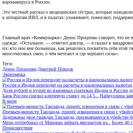
коронавируса в России.
Это честный рассказ о медицинских сёстрах, которые находил
к аппаратам ИВЛ, и в палатах: ухаживают, помогают, поддержи
Главный врач «Коммунарки» Денис Проценко говорит, что не все
одежде. «Остальное, — отметил доктор, — я сказал в закадрово
их: кто они вне больницы, как решились посвятить себя этой 
многочасовых смен, о чём мечтают и где черпают силы».
Теги:
Денис Проценко
Дмитрий Певцов
Экономика
Россия и Индия переходят на расчеты в национальных валютах
Доля рублей и рупий во взаимных платежах Индии и России до
Банк России снизил ключевую ставку до 14,5...
Набиуллина заяв
В мире
Премьер-министр Таиланда, принёс извинения в связи с убийс
Задержаны двое граждан Таиланда, признавшиеся в убийстве бра
Мерц потребовал от Марокко забрать мигрантов из...
Более 40 
Происшествия