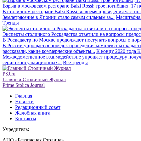
Взрыв в московском ресторане Balzi Rossi: трое погибших, 17 
В столичном ресторане Balzi Rossi во время проведения частно
Землетрясение в Японии стало самым сильным за...
Масштабная
Тренды
Эксперты столичного Роскадастра ответили на вопросы предо
В Роскадастр по Москве продолжают поступать вопросы о поря
В России упрощается порядок проведения комплексных кадаст
рассказали, какие коммерческие объекты...
К концу 2020 года К
Межведомственное взаимодействие упрощает процедуру получе
серию консультационных...
Все тренды
PSJ.ru
Главный Столичный Журнал
Prime Stolica Journal
Главная
Новости
Редакционный совет
Жалобная книга
Контакты
Учредитель:
АНО «Безопасная Столица»