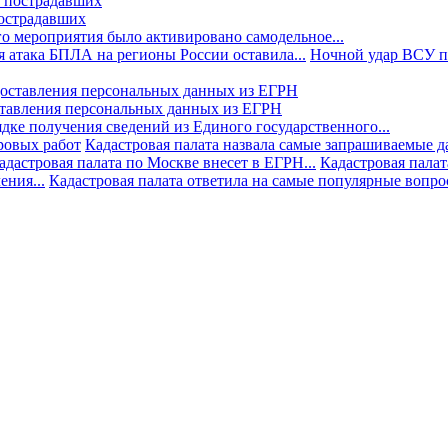
пострадавших
го мероприятия было активировано самодельное...
 атака БПЛА на регионы России оставила...
Ночной удар ВСУ по
ставления персональных данных из ЕГРН
дке получения сведений из Единого государственного...
ровых работ
Кадастровая палата назвала самые запрашиваемые д
адастровая палата по Москве внесет в ЕГРН...
Кадастровая палат
ния...
Кадастровая палата ответила на самые популярные вопр