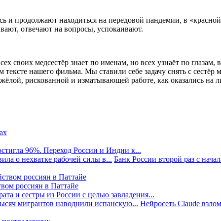
ись и продолжают находиться на передовой пандемии, в «красн
вают, отвечают на вопросы, успокаивают.
х своих медсестёр знает по именам, но всех узнаёт по глазам, ве
м тексте нашего фильма. Мы ставили себе задачу снять с сестёр 
тяжёлой, рискованной и изматывающей работе, как оказались на 
стигла 96%. Переход России и Индии к...
ила о нехватке рабочей силы в...
Банк России второй раз с начала
твом россиян в Паттайе
та и сестры из России с целью завладения...
тысяч мигрантов наводнили испанскую...
Нейросеть Claude взлом