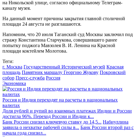
на Никольской улице, согласно официальному Телеграм-
каналу музея.
На данный момент причины закрытия главной столичной
площади 24 августа не разглашаются.
Напомним, что 20 июля Таганский суд Москвы заключил под
стражу Константина Старчукова, совершившего ранее
попытку поджога Мавзолея В. И. Ленина на Красной
площади коктейлем Молотова.
Теги:
г. Москва
Государственный Исторический музей
Красная
площадь
Памятник маршалу Георгию Жукову
Покровский
собор
Пресс-служба
Россия
Экономика
Россия и Индия переходят на расчеты в национальных
валютах
Доля рублей и рупий во взаимных платежах Индии и России
достигла 96%. Переход России и Индии к...
Банк России снизил ключевую ставку до 14,5...
Набиуллина
заявила о нехватке рабочей силы в...
Банк России второй раз с
начала года снизил...