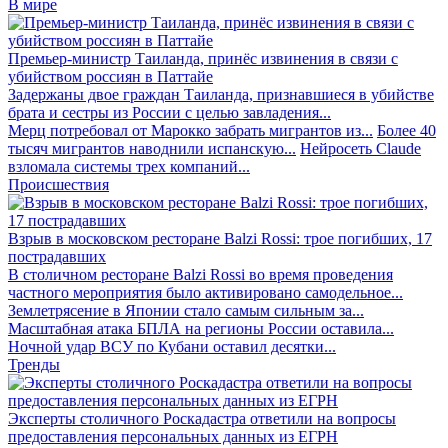
В мире
Премьер-министр Таиланда, принёс извинения в связи с
убийством россиян в Паттайе
Задержаны двое граждан Таиланда, признавшиеся в убийстве
брата и сестры из России с целью завладения...
Мерц потребовал от Марокко забрать мигрантов из...
Более 40
тысяч мигрантов наводнили испанскую...
Нейросеть Claude
взломала системы трех компаний...
Происшествия
Взрыв в московском ресторане Balzi Rossi: трое погибших, 17
пострадавших
В столичном ресторане Balzi Rossi во время проведения
частного мероприятия было активировано самодельное...
Землетрясение в Японии стало самым сильным за...
Масштабная атака БПЛА на регионы России оставила...
Ночной удар ВСУ по Кубани оставил десятки...
Тренды
Эксперты столичного Роскадастра ответили на вопросы
предоставления персональных данных из ЕГРН