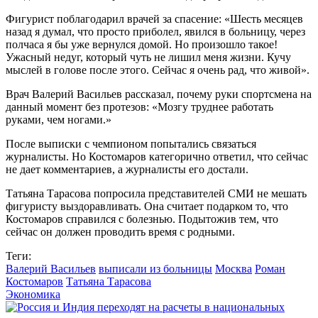
Фигурист поблагодарил врачей за спасение: «Шесть месяцев
назад я думал, что просто приболел, явился в больницу, через
полчаса я бы уже вернулся домой. Но произошло такое!
Ужасный недуг, который чуть не лишил меня жизни. Кучу
мыслей в голове после этого. Сейчас я очень рад, что живой».
Врач Валерий Васильев рассказал, почему руки спортсмена на
данный момент без протезов: «Мозгу труднее работать
руками, чем ногами.»
После выписки с чемпионом попытались связаться
журналисты. Но Костомаров категорично ответил, что сейчас
не дает комментариев, а журналисты его достали.
Татьяна Тарасова попросила представителей СМИ не мешать
фигуристу выздоравливать. Она считает подарком то, что
Костомаров справился с болезнью. Подытожив тем, что
сейчас он должен проводить время с родными.
Теги:
Валерий Васильев
выписали из больницы
Москва
Роман
Костомаров
Татьяна Тарасова
Экономика