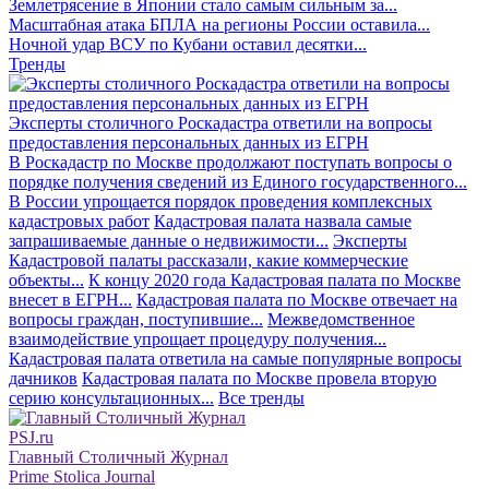
Землетрясение в Японии стало самым сильным за...
Масштабная атака БПЛА на регионы России оставила...
Ночной удар ВСУ по Кубани оставил десятки...
Тренды
Эксперты столичного Роскадастра ответили на вопросы
предоставления персональных данных из ЕГРН
В Роскадастр по Москве продолжают поступать вопросы о
порядке получения сведений из Единого государственного...
В России упрощается порядок проведения комплексных
кадастровых работ
Кадастровая палата назвала самые
запрашиваемые данные о недвижимости...
Эксперты
Кадастровой палаты рассказали, какие коммерческие
объекты...
К концу 2020 года Кадастровая палата по Москве
внесет в ЕГРН...
Кадастровая палата по Москве отвечает на
вопросы граждан, поступившие...
Межведомственное
взаимодействие упрощает процедуру получения...
Кадастровая палата ответила на самые популярные вопросы
дачников
Кадастровая палата по Москве провела вторую
серию консультационных...
Все тренды
PSJ.ru
Главный Столичный Журнал
Prime Stolica Journal