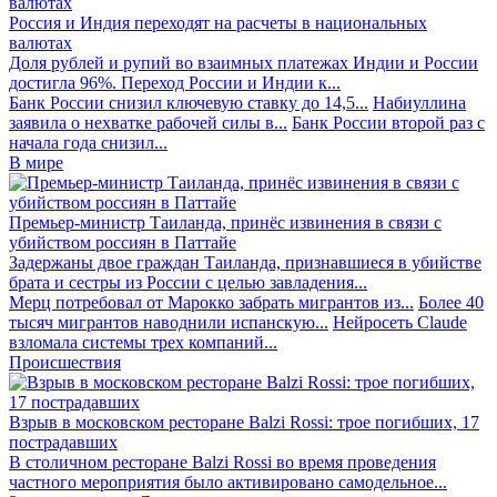
Россия и Индия переходят на расчеты в национальных
валютах
Доля рублей и рупий во взаимных платежах Индии и России
достигла 96%. Переход России и Индии к...
Банк России снизил ключевую ставку до 14,5...
Набиуллина
заявила о нехватке рабочей силы в...
Банк России второй раз с
начала года снизил...
В мире
Премьер-министр Таиланда, принёс извинения в связи с
убийством россиян в Паттайе
Задержаны двое граждан Таиланда, признавшиеся в убийстве
брата и сестры из России с целью завладения...
Мерц потребовал от Марокко забрать мигрантов из...
Более 40
тысяч мигрантов наводнили испанскую...
Нейросеть Claude
взломала системы трех компаний...
Происшествия
Взрыв в московском ресторане Balzi Rossi: трое погибших, 17
пострадавших
В столичном ресторане Balzi Rossi во время проведения
частного мероприятия было активировано самодельное...