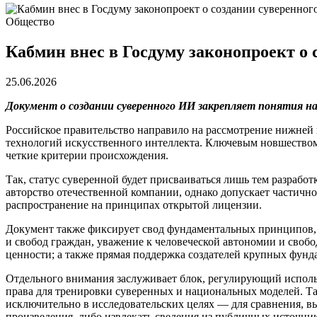
Общество
Кабмин внес в Госдуму законопроект о 
25.06.2026
Документ о создании суверенного ИИ закрепляет понятия н
Российское правительство направило на рассмотрение нижней
технологий искусственного интеллекта. Ключевым новшеством
четкие критерии происхождения.
Так, статус суверенной будет присваиваться лишь тем разраб
авторство отечественной компании, однако допускает частичн
распространение на принципах открытой лицензии.
Документ также фиксирует свод фундаментальных принципов, н
и свобод граждан, уважение к человеческой автономии и свобо
ценности; а также прямая поддержка создателей крупных фунд
Отдельного внимания заслуживает блок, регулирующий исполь
права для тренировки суверенных и национальных моделей. Та
исключительно в исследовательских целях — для сравнения, вы
произведения, либо извлекать сведения из публичных источни