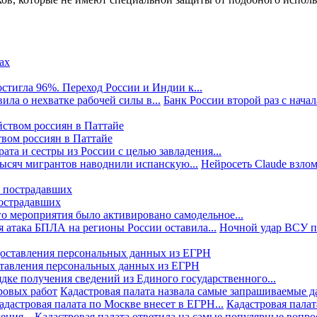
стигла 96%. Переход России и Индии к...
ила о нехватке рабочей силы в...
Банк России второй раз с начала
твом россиян в Паттайе
та и сестры из России с целью завладения...
тысяч мигрантов наводнили испанскую...
Нейросеть Claude взлом
пострадавших
го мероприятия было активировано самодельное...
 атака БПЛА на регионы России оставила...
Ночной удар ВСУ по
ставления персональных данных из ЕГРН
дке получения сведений из Единого государственного...
ровых работ
Кадастровая палата назвала самые запрашиваемые д
адастровая палата по Москве внесет в ЕГРН...
Кадастровая палат
ния...
Кадастровая палата ответила на самые популярные вопр