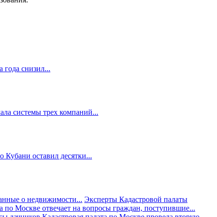
 года снизил...
ала системы трех компаний...
 Кубани оставил десятки...
анные о недвижимости...
Эксперты Кадастровой палаты
а по Москве отвечает на вопросы граждан, поступившие...
осы дачников
Кадастровая палата по Москве провела вторую