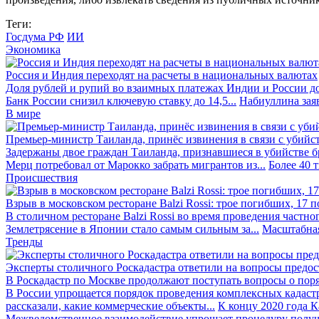
Теги:
Госдума РФ
ИИ
Экономика
Россия и Индия переходят на расчеты в национальных валютах
Доля рублей и рупий во взаимных платежах Индии и России до
Банк России снизил ключевую ставку до 14,5...
Набиуллина заяв
В мире
Премьер-министр Таиланда, принёс извинения в связи с убийс
Задержаны двое граждан Таиланда, признавшиеся в убийстве бра
Мерц потребовал от Марокко забрать мигрантов из...
Более 40 
Происшествия
Взрыв в московском ресторане Balzi Rossi: трое погибших, 17 
В столичном ресторане Balzi Rossi во время проведения частно
Землетрясение в Японии стало самым сильным за...
Масштабная
Тренды
Эксперты столичного Роскадастра ответили на вопросы предо
В Роскадастр по Москве продолжают поступать вопросы о поря
В России упрощается порядок проведения комплексных кадаст
рассказали, какие коммерческие объекты...
К концу 2020 года К
Межведомственное взаимодействие упрощает процедуру получе