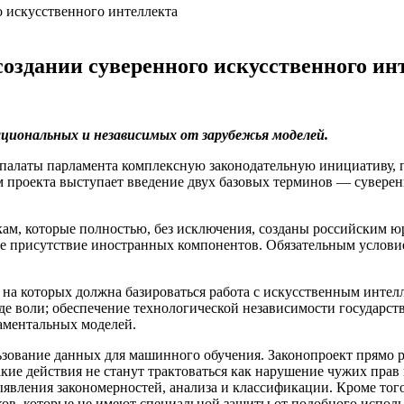
создании суверенного искусственного ин
ациональных и независимых от зарубежья моделей.
 палаты парламента комплексную законодательную инициативу, 
 проекта выступает введение двух базовых терминов — суверен
откам, которые полностью, без исключения, созданы российским
ое присутствие иностранных компонентов. Обязательным условие
а которых должна базироваться работа с искусственным интелл
де воли; обеспечение технологической независимости государст
аментальных моделей.
зование данных для машинного обучения. Законопроект прямо р
кие действия не станут трактоваться как нарушение чужих пра
явления закономерностей, анализа и классификации. Кроме того
ков, которые не имеют специальной защиты от подобного исполь