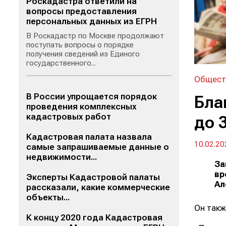
Роскадастра ответили на
вопросы предоставления
персональных данных из ЕГРН
В Роскадастр по Москве продолжают
поступать вопросы о порядке
получения сведений из Единого
государственного...
Общест
В России упрощается порядок
Бла
проведения комплексных
кадастровых работ
до 
Кадастровая палата назвала
10.02.20
самые запрашиваемые данные о
недвижимости...
За
вр
Эксперты Кадастровой палаты
Ал
рассказали, какие коммерческие
объекты...
Он такж
К концу 2020 года Кадастровая