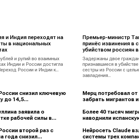
я и Индия переходят на
Премьер-министр Та
ты в национальных
принёс извинения в с
тах
убийством россиян в
ублей и рупий во взаимных
Задержаны двое граждан
ах Индии и России достигла
признавшиеся в убийстве
ереход России и Индии к...
сестры из России с цель
завладения...
России снизил ключевую
Мерц потребовал от
у до 14,5...
забрать мигрантов из
ллина заявила о
Более 40 тысяч мигр
тке рабочей силы в...
наводнили испанскую
России второй раз с
Нейросеть Claude в
а года снизил...
системы трех компан