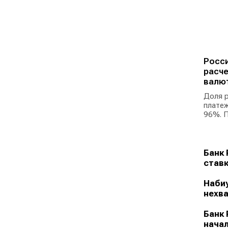
Росси
расче
валю
Доля р
платеж
96%. П
Банк 
ставк
Набиу
нехва
Банк 
начал