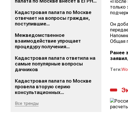
палата по Москве внесет в ЕГРН...
«После 
только 
Кадастровая палата по Москве
подчерк
отвечает на вопросы граждан,
поступившие...
Он доба
передае
Межведомственное
Напомни
взаимодействие упрощает
Общая п
процедуру получения...
Ранее 
Кадастровая палата ответила на
заявил
самые популярные вопросы
дачников
Теги:
Wor
Кадастровая палата по Москве
провела вторую серию
Э
консультационных...
Все тренды