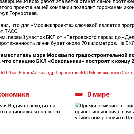
завершения всех работ эта ветка станет самой протяже
этого проекта нашей компании позволит горожанам экон
нул Горностаев.
вил, что для «Мосинжпроекта» ключевой является прог
т ТАСС.
м, первый участок БКЛ от «Петровского парка» до «Дел
ротяженность линии будет около 70 километров. На БКЛ
заместитель мэра Москвы по градостроительной по
, что станцию БКЛ «Сокольники» построят к концу 2
ld Urban Forum
Александр Горностаев
БКЛ
Мосинжпроект
Сокол
кономика
В мире