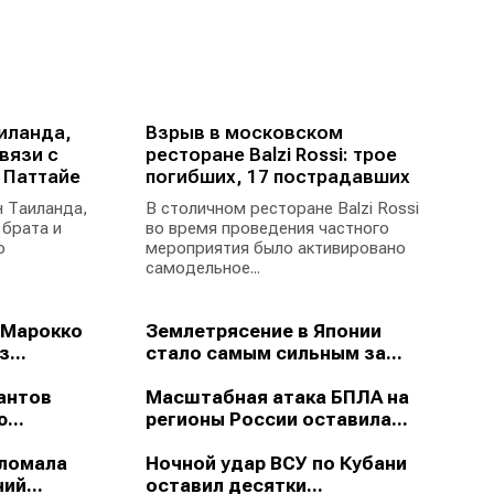
иланда,
Взрыв в московском
вязи с
ресторане Balzi Rossi: трое
 Паттайе
погибших, 17 пострадавших
 Таиланда,
В столичном ресторане Balzi Rossi
 брата и
во время проведения частного
ю
мероприятия было активировано
самодельное...
 Марокко
Землетрясение в Японии
...
стало самым сильным за...
антов
Масштабная атака БПЛА на
...
регионы России оставила...
зломала
Ночной удар ВСУ по Кубани
ий...
оставил десятки...