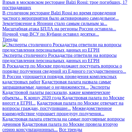
Взрыв в московском ресторане Balzi Rossi: трое погибших, 17
пострадавших
В столичном ресторане Balzi Rossi во время проведения
частного мероприятия было активировано самодельное...
Землетрясение в Японии стало самым сильным за...
Масштабная атака БПЛА на регионы России оставила...
Ночной удар ВСУ по Кубани оставил десятки...
Тренды
Эксперты столичного Роскадастра ответили на вопросы
предоставления персональных данных из ЕГРН
В Роскадастр по Москве продолжают поступать вопросы о
порядке получения сведений из Единого государственного...
В России упрощается порядок проведения комплексных
кадастровых работ
Кадастровая палата назвала самые
запрашиваемые данные о недвижимости...
Эксперты
Кадастровой палаты рассказали, какие коммерческие
объекты...
К концу 2020 года Кадастровая палата по Москве
внесет в ЕГРН...
Кадастровая палата по Москве отвечает на
вопросы граждан, поступившие...
Межведомственное
взаимодействие упрощает процедуру получения...
Кадастровая палата ответила на самые популярные вопросы
дачников
Кадастровая палата по Москве провела вторую
серию консультационных...
Все тренды