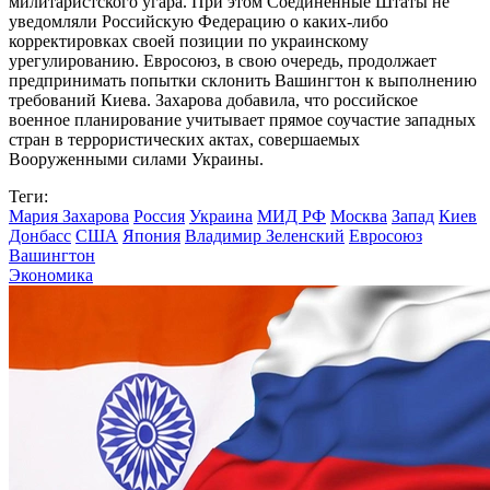
милитаристского угара. При этом Соединенные Штаты не
уведомляли Российскую Федерацию о каких-либо
корректировках своей позиции по украинскому
урегулированию. Евросоюз, в свою очередь, продолжает
предпринимать попытки склонить Вашингтон к выполнению
требований Киева. Захарова добавила, что российское
военное планирование учитывает прямое соучастие западных
стран в террористических актах, совершаемых
Вооруженными силами Украины.
Теги:
Мария Захарова
Россия
Украина
МИД РФ
Москва
Запад
Киев
Донбасс
США
Япония
Владимир Зеленский
Евросоюз
Вашингтон
Экономика