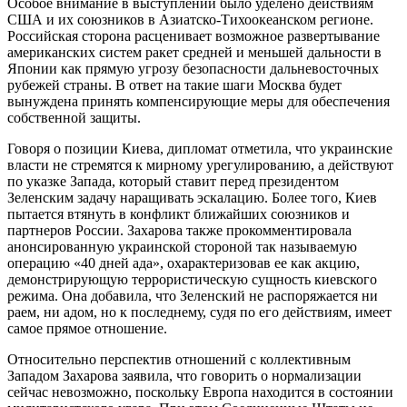
Особое внимание в выступлении было уделено действиям
США и их союзников в Азиатско-Тихоокеанском регионе.
Российская сторона расценивает возможное развертывание
американских систем ракет средней и меньшей дальности в
Японии как прямую угрозу безопасности дальневосточных
рубежей страны. В ответ на такие шаги Москва будет
вынуждена принять компенсирующие меры для обеспечения
собственной защиты.
Говоря о позиции Киева, дипломат отметила, что украинские
власти не стремятся к мирному урегулированию, а действуют
по указке Запада, который ставит перед президентом
Зеленским задачу наращивать эскалацию. Более того, Киев
пытается втянуть в конфликт ближайших союзников и
партнеров России. Захарова также прокомментировала
анонсированную украинской стороной так называемую
операцию «40 дней ада», охарактеризовав ее как акцию,
демонстрирующую террористическую сущность киевского
режима. Она добавила, что Зеленский не распоряжается ни
раем, ни адом, но к последнему, судя по его действиям, имеет
самое прямое отношение.
Относительно перспектив отношений с коллективным
Западом Захарова заявила, что говорить о нормализации
сейчас невозможно, поскольку Европа находится в состоянии