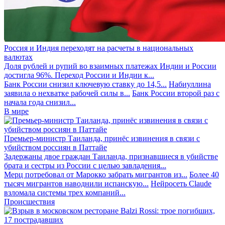
Россия и Индия переходят на расчеты в национальных
валютах
Доля рублей и рупий во взаимных платежах Индии и России
достигла 96%. Переход России и Индии к...
Банк России снизил ключевую ставку до 14,5...
Набиуллина
заявила о нехватке рабочей силы в...
Банк России второй раз с
начала года снизил...
В мире
Премьер-министр Таиланда, принёс извинения в связи с
убийством россиян в Паттайе
Задержаны двое граждан Таиланда, признавшиеся в убийстве
брата и сестры из России с целью завладения...
Мерц потребовал от Марокко забрать мигрантов из...
Более 40
тысяч мигрантов наводнили испанскую...
Нейросеть Claude
взломала системы трех компаний...
Происшествия