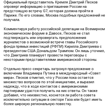
Официальный представитель Кремля Дмитрий Песков
опроверг информацию о приглашении России на
предстоящую встречу G7, которая должна пройти в
Париже. По его словам, Москва подобных предложений не
получала.
Комментируя работу российской делегации на Всемирном
экономическом форуме в Давосе, Песков не стал
подтверждать или опровергать предположения
журналистов о возможной встрече главы Российского
фонда прямых инвестиций (РФПИ) Кирилла Дмитриева с
президентом США Дональдом Трампом. Он лишь уточнил,
что Дмитриев планирует провести переговоры с
некоторыми представителями американской стороны.
Отдельно пресс-секретарь затронул предложение о
включении Владимира Путина в международный «Совет
мира». Песков отметил, что у России пока остается
множество вопросов по этой инициативе, и выразил
надежду, что в ходе контактов с американскими
партнерами удастся получить на них ответы. Он также
добавил, что неизвестно, коснется ли работа совета
исключительно ситуации в секторе Газа или будет иметь
более широкую региональную повестку.