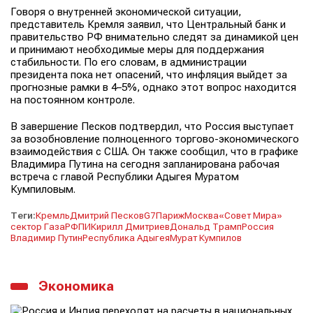
Говоря о внутренней экономической ситуации,
представитель Кремля заявил, что Центральный банк и
правительство РФ внимательно следят за динамикой цен
и принимают необходимые меры для поддержания
стабильности. По его словам, в администрации
президента пока нет опасений, что инфляция выйдет за
прогнозные рамки в 4–5%, однако этот вопрос находится
на постоянном контроле.
В завершение Песков подтвердил, что Россия выступает
за возобновление полноценного торгово-экономического
взаимодействия с США. Он также сообщил, что в графике
Владимира Путина на сегодня запланирована рабочая
встреча с главой Республики Адыгея Муратом
Кумпиловым.
Теги:
Кремль
Дмитрий Песков
G7
Париж
Москва
«Совет Мира»
сектор Газа
РФПИ
Кирилл Дмитриев
Дональд Трамп
Россия
Владимир Путин
Республика Адыгея
Мурат Кумпилов
Экономика