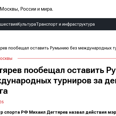
Москвы, России и мира.
сшествия
Культура
Транспорт и инфраструктура
осквы
тярев пообещал оставить Р
дународных турниров за де
га
26
р спорта РФ Михаил Дегтярев назвал действия мэр