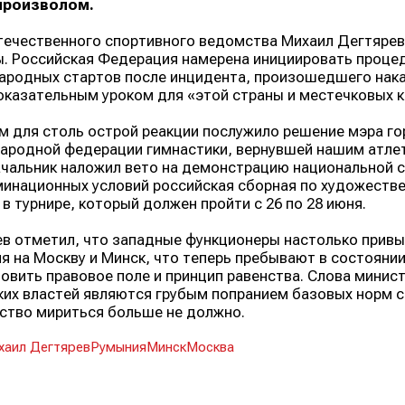
произволом.
течественного спортивного ведомства Михаил Дегтярев
. Российская Федерация намерена инициировать процед
родных стартов после инцидента, произошедшего накан
оказательным уроком для «этой страны и местечковых к
 для столь острой реакции послужило решение мэра го
родной федерации гимнастики, вернувшей нашим атле
чальник наложил вето на демонстрацию национальной си
инационных условий российская сборная по художестве
 в турнире, который должен пройти с 26 по 28 июня.
в отметил, что западные функционеры настолько привык
я на Москву и Минск, что теперь пребывают в состояни
овить правовое поле и принцип равенства. Слова минис
их властей являются грубым попранием базовых норм 
тво мириться больше не должно.
хаил Дегтярев
Румыния
Минск
Москва