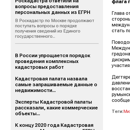
Роскадастра ответили на
флага 
вопросы предоставления
персональных данных из ЕГРН
Глава о
стороны
В Роскадастр по Москве продолжают
междуна
поступать вопросы о порядке
стать п
получения сведений из Единого
государственного...
Поводом
Междуна
градона
В России упрощается порядок
дискрим
проведения комплексных
участия
кадастровых работ
Дегтяре
Кадастровая палата назвала
давлени
самые запрашиваемые данные о
восстан
недвижимости...
румынск
сообщес
Эксперты Кадастровой палаты
рассказали, какие коммерческие
Теги:
Ми
объекты...
К концу 2020 года Кадастровая