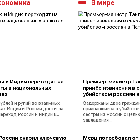
кономика
В мире
я и Индия переходят на
Премьер-министр Та
ты в национальных
принёс извинения в с
тах
убийством россиян в
ублей и рупий во взаимных
Задержаны двое граждан
ах Индии и России достигла
признавшиеся в убийстве
ереход России и Индии к...
сестры из России с цель
завладения...
России снизил ключевую
Мерц потребовал от