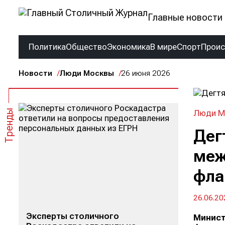
Главные новости 
Политика
Общество
Экономика
В мире
Спорт
Прои
Новости
Люди Москвы
26 июня 2026
Тренды
Люди М
Дег
меж
фла
26.06.20
Эксперты столичного
Минист