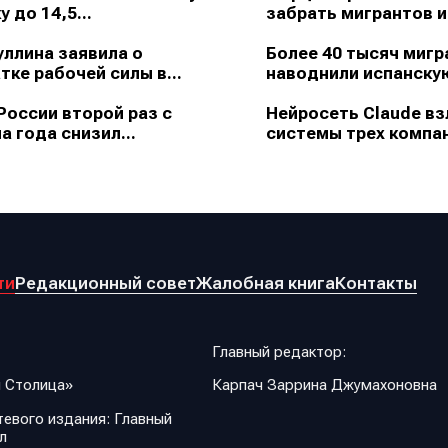
у до 14,5...
забрать мигрантов из
ллина заявила о
Более 40 тысяч мигр
тке рабочей силы в...
наводнили испанскую
России второй раз с
Нейросеть Claude в
а года снизил...
системы трех компан
ти
Редакционный совет
Жалобная книга
Контакты
Главный редактор:
 Столица»
Карпач Заррина Джумахоновна
евого издания: Главный
л