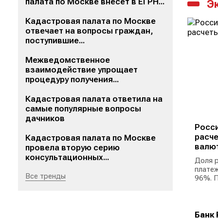
палата по Москве внесет в ЕГРН...
Э
Кадастровая палата по Москве
отвечает на вопросы граждан,
поступившие...
Межведомственное
взаимодействие упрощает
процедуру получения...
Кадастровая палата ответила на
самые популярные вопросы
дачников
Росси
расче
Кадастровая палата по Москве
валю
провела вторую серию
консультационных...
Доля р
платеж
Все тренды
96%. П
Банк 