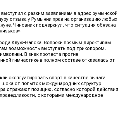
 выступил с резким заявлением в адрес румынской
уру отзыва у Румынии прав на организацию любых
уне. Чиновник подчеркнул, что ситуация обязана
нязьков».
рода Клуж-Напока. Вопреки прямым директивам
там возможность выступать под триколором,
мволики. В знак протеста против
нной гимнастике в полном составе отказалась от
ли эксплуатировать спорт в качестве рычага
и шока от попыток международных структур
тра отражают позицию, согласно которой действия
справедливости, с которыми международное