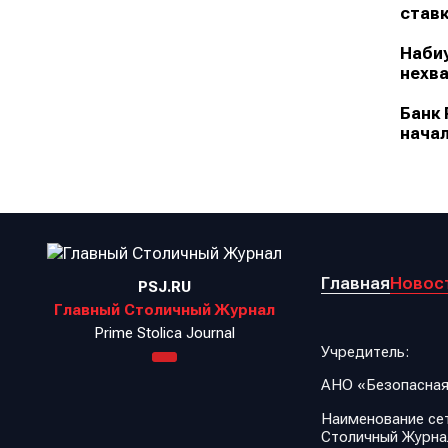
ставк
Набиу
нехва
Банк 
начал
Главная
Новос
PSJ.RU
Главный Столичный Журнал
Prime Stolica Journal
Учредитель:
АНО «Безопасная
Наименование сет
Столичный Журна