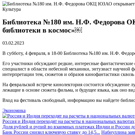
Культура
Библиотека №180 им. Н.Ф. Федорова О
библиотеки в космос»￼
03.02.2023
В субботу, 4 февраля, в 18-00 Библиотека №180 им. Н.Ф. Фед
Его участники обсуждают редкие, интересные фантастические 
специалист в области небесной механики, энтузиаст научной ф
интерпретации тем, сюжетов и образов кинофантастики сквозь
На февральской встрече кинолектория состоится обсуждение л
лежащие в основе сюжета фильма, и будущее языка, как оно в
Вход на фестиваль свободный, информацию вы найдете библи
Экономика
Россия и Индия переходят на расчеты в национальных валютах
Доля рублей и рупий во взаимных платежах Индии и России до
Банк России снизил ключевую ставку до 14,5...
Набиуллина заяв