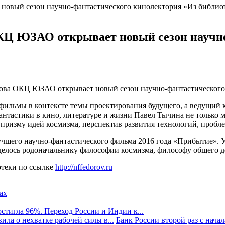
КЦ ЮЗАО открывает новый сезон научн
орова ОКЦ ЮЗАО открывает новый сезон научно-фантастического
фильмы в контексте темы проектирования будущего, а ведущий 
антастики в кино, литературе и жизни Павел Тычина не только м
 призму идей космизма, перспектив развития технологий, пробл
учшего научно-фантастического фильма 2016 года «Прибытие». 
иделось родоначальнику философии космизма, философу общего 
отеки по ссылке
http://nffedorov.ru
стигла 96%. Переход России и Индии к...
ила о нехватке рабочей силы в...
Банк России второй раз с начала