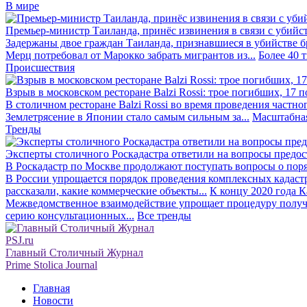
В мире
Премьер-министр Таиланда, принёс извинения в связи с убийс
Задержаны двое граждан Таиланда, признавшиеся в убийстве бра
Мерц потребовал от Марокко забрать мигрантов из...
Более 40 
Происшествия
Взрыв в московском ресторане Balzi Rossi: трое погибших, 17 
В столичном ресторане Balzi Rossi во время проведения частно
Землетрясение в Японии стало самым сильным за...
Масштабная
Тренды
Эксперты столичного Роскадастра ответили на вопросы предо
В Роскадастр по Москве продолжают поступать вопросы о поря
В России упрощается порядок проведения комплексных кадаст
рассказали, какие коммерческие объекты...
К концу 2020 года К
Межведомственное взаимодействие упрощает процедуру получе
серию консультационных...
Все тренды
PSJ.ru
Главный Столичный Журнал
Prime Stolica Journal
Главная
Новости