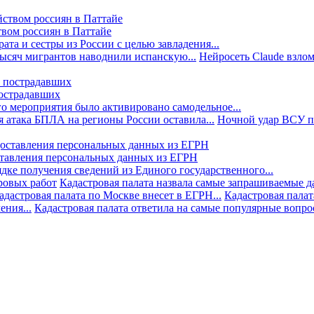
твом россиян в Паттайе
та и сестры из России с целью завладения...
тысяч мигрантов наводнили испанскую...
Нейросеть Claude взлом
пострадавших
го мероприятия было активировано самодельное...
 атака БПЛА на регионы России оставила...
Ночной удар ВСУ по
ставления персональных данных из ЕГРН
дке получения сведений из Единого государственного...
ровых работ
Кадастровая палата назвала самые запрашиваемые д
адастровая палата по Москве внесет в ЕГРН...
Кадастровая палат
ния...
Кадастровая палата ответила на самые популярные вопр