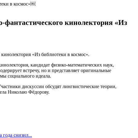
о-фантастического кинолектория «Из
 кинолектория «Из библиотеки в космос».
кинолектория, кандидат физико-математических наук,
одерирует встречу, но и представляет оригинальные
емы социального идеала.
Участники дискуссии обсудят лингвистические теории,
дела Николаю Фёдорову.
 года снизил...