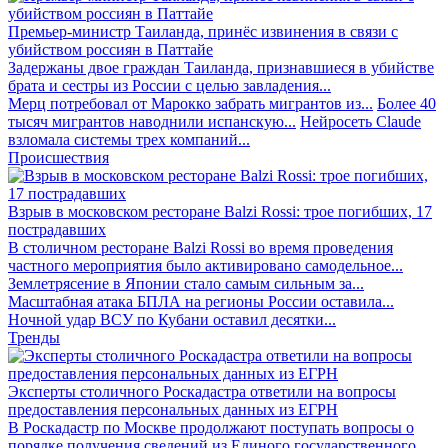
Премьер-министр Таиланда, принёс извинения в связи с
убийством россиян в Паттайе
Задержаны двое граждан Таиланда, признавшиеся в убийстве
брата и сестры из России с целью завладения...
Мерц потребовал от Марокко забрать мигрантов из...
Более 40
тысяч мигрантов наводнили испанскую...
Нейросеть Claude
взломала системы трех компаний...
Происшествия
Взрыв в московском ресторане Balzi Rossi: трое погибших, 17
пострадавших
В столичном ресторане Balzi Rossi во время проведения
частного мероприятия было активировано самодельное...
Землетрясение в Японии стало самым сильным за...
Масштабная атака БПЛА на регионы России оставила...
Ночной удар ВСУ по Кубани оставил десятки...
Тренды
Эксперты столичного Роскадастра ответили на вопросы
предоставления персональных данных из ЕГРН
В Роскадастр по Москве продолжают поступать вопросы о
порядке получения сведений из Единого государственного...